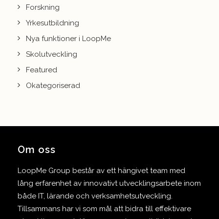
Forskning
Yrkesutbildning
Nya funktioner i LoopMe
Skolutveckling
Featured
Okategoriserad
Om oss
LoopMe Group består av ett hängivet team med
lång erfarenhet av innovativt utvecklingsarbete inom
både IT, lärande och verksamhetsutveckling.
Tillsammans har vi som mål att bidra till effektivare