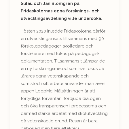
Sülau och Jan Blomgren på
Fridaskolornas egna forsknings- och
utvecklingsavdelning ville undersöka.
Hösten 2020 inledde Fridaskolorna därför
en utvecklingsinsats tillsammans med 90
förskolepedagoger, skolledare och
förstelärare med fokus på pedagogisk
dokumentation. Tillsammans tillämpar de
en ny forskningsmetod som har fokus på
lärares egna vetenskapande och
som stöd i sitt arbete använder man även
appen LoopMe. Målsättningen är att
förtydliga förväntan, fördjupa dialogen
och öka transparensen i processerna och
därmed stärka arbetet med skolutveckling
på vetenskaplig grund. Resan är bara
påbörjad men flera effekter i