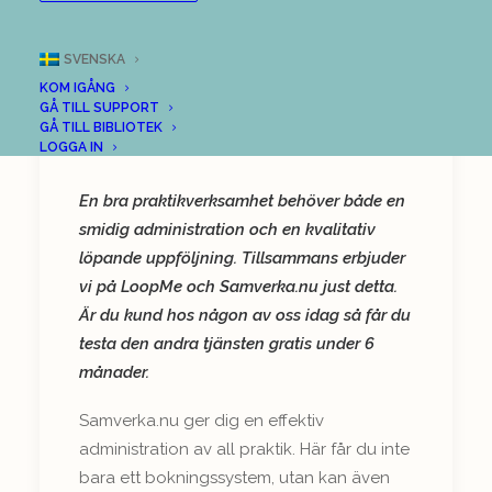
Erbjudande till våra
kunder: Testa
SVENSKA
Samverka.nu gratis i 6
KOM IGÅNG
månader!
GÅ TILL SUPPORT
GÅ TILL BIBLIOTEK
LOGGA IN
En bra praktikverksamhet behöver både en
smidig administration och en kvalitativ
löpande uppföljning. Tillsammans erbjuder
vi på LoopMe och Samverka.nu just detta.
Är du kund hos någon av oss idag så får du
testa den andra tjänsten gratis under 6
månader.
Samverka.nu ger dig en effektiv
administration av all praktik. Här får du inte
bara ett bokningssystem, utan kan även