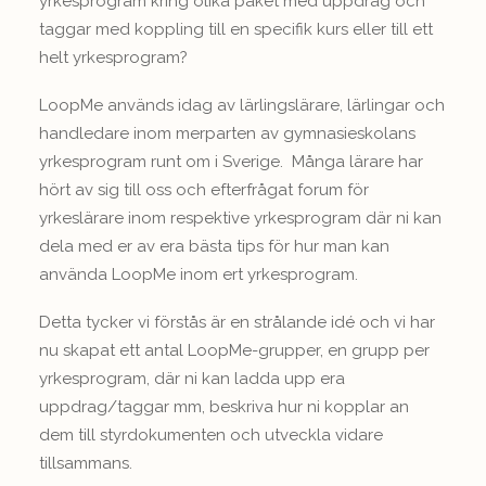
yrkesprogram kring olika paket med uppdrag och
taggar med koppling till en specifik kurs eller till ett
helt yrkesprogram?
LoopMe används idag av lärlingslärare, lärlingar och
handledare inom merparten av gymnasieskolans
yrkesprogram runt om i Sverige. Många lärare har
hört av sig till oss och efterfrågat forum för
yrkeslärare inom respektive yrkesprogram där ni kan
dela med er av era bästa tips för hur man kan
använda LoopMe inom ert yrkesprogram.
Detta tycker vi förstås är en strålande idé och vi har
nu skapat ett antal LoopMe-grupper, en grupp per
yrkesprogram, där ni kan ladda upp era
uppdrag/taggar mm, beskriva hur ni kopplar an
dem till styrdokumenten och utveckla vidare
tillsammans.