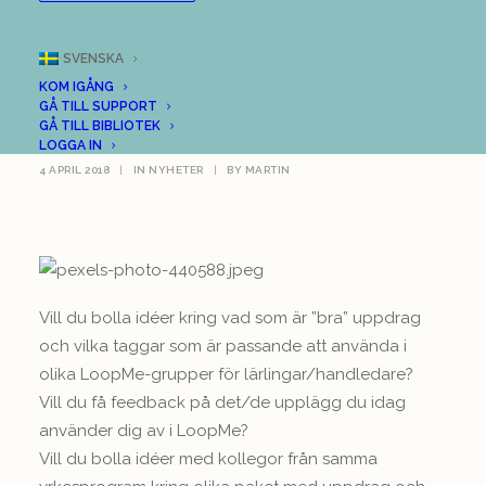
Vi introducerar
SVENSKA
LoopMe forum för
KOM IGÅNG
GÅ TILL SUPPORT
lärlingslärare!
GÅ TILL BIBLIOTEK
LOGGA IN
4 APRIL 2018
|
IN
NYHETER
|
BY
MARTIN
Vill du bolla idéer kring vad som är ”bra” uppdrag
och vilka taggar som är passande att använda i
olika LoopMe-grupper för lärlingar/handledare?
Vill du få feedback på det/de upplägg du idag
använder dig av i LoopMe?
Vill du bolla idéer med kollegor från samma