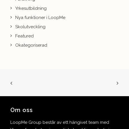
Yrkesutbildning
Nya funktioner i LoopMe
Skolutveckling
Featured
Okategoriserad
Om oss
LoopMe Group består av ett hängivet team med