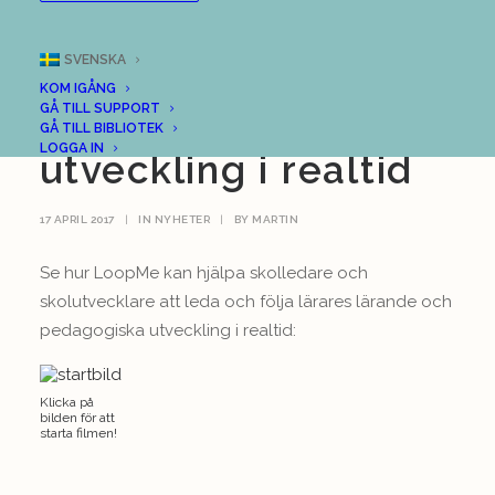
Led och följ lärares
SVENSKA
lärande och
KOM IGÅNG
GÅ TILL SUPPORT
pedagogiska
GÅ TILL BIBLIOTEK
LOGGA IN
utveckling i realtid
17 APRIL 2017
|
IN
NYHETER
|
BY
MARTIN
Se hur LoopMe kan hjälpa skolledare och
skolutvecklare att leda och följa lärares lärande och
pedagogiska utveckling i realtid:
Klicka på
bilden för att
starta filmen!