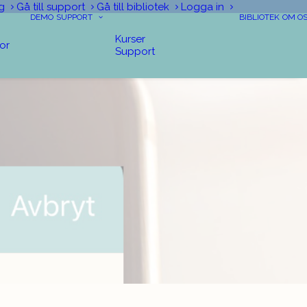
g
Gå till support
Gå till bibliotek
Logga in
DEMO
SUPPORT
BIBLIOTEK
OM O
Kurser
tor
Support