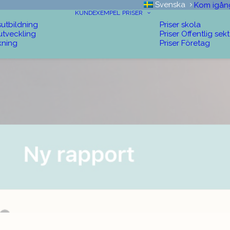
Svenska
Kom igån
KUNDEXEMPEL
PRISER
sutbildning
Priser skola
utveckling
Priser Offentlig sek
kning
Priser Företag