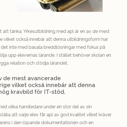
t att tänka. Yrkesutbildning med apl är en av de mest
e vilket också innebär att denna utbildningsform har
er det inte med basala breddlösningar med fokus på
ölja upp elevernas lärande. I stället behöver skolan en
ygga relation och stödja lärandet.
av de mest avancerade
rige vilket också innebär att denna
ög kravbild för IT-stöd.
 med olika handledare under en stor del av sin
älla att varje elev får apl av god kvalitet vilket kräver
nsparens i den löpande dokumentationen och en