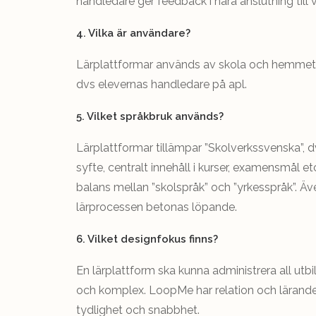
handledare ger feedback i nära anslutning till v
4. Vilka är användare?
Lärplattformar används av skola och hemmet.
dvs elevernas handledare på apl.
5. Vilket språkbruk används?
Lärplattformar tillämpar ”Skolverkssvenska”,
syfte, centralt innehåll i kurser, examensmål e
balans mellan ”skolspråk” och ”yrkesspråk”. Ä
lärprocessen betonas löpande.
6. Vilket designfokus finns?
En lärplattform ska kunna administrera all utb
och komplex. LoopMe har relation och lärande
tydlighet och snabbhet.