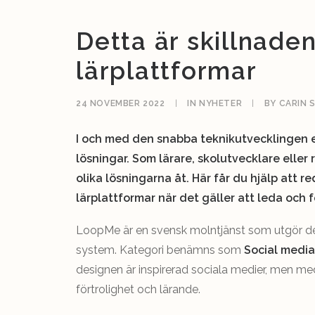
Detta är skillnad
lärplattformar
24 NOVEMBER 2022
|
IN
NYHETER
|
BY
CARIN 
I och med den snabba teknikutvecklingen erb
lösningar. Som lärare, skolutvecklare eller 
olika lösningarna åt. Här får du hjälp att 
lärplattformar när det gäller att leda och f
LoopMe är en svensk molntjänst som utgör det
system. Kategori benämns som
Social media
designen är inspirerad sociala medier, men me
förtrolighet och lärande.