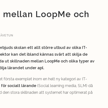
en mellan LoopMe och
SÄVETUN
juds skolan ett allt större utbud av olika IT-
rektor kan det ibland kännas svårt att skilja de
reda ut skillnaden mellan LoopMe och olika typer av
ölja lärandet under apl.
 första exemplet inom en helt ny kategori av IT-
 för socialt lärande
(Social learning media, SLM) då
d den stora skillnaden att systemet har optimerat på