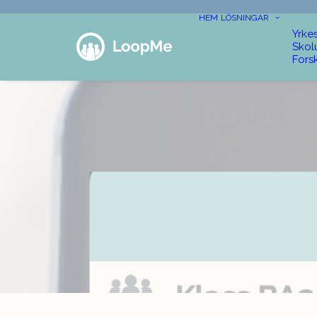
HEM
LÖSNINGAR
Yrke
Skol
Fors