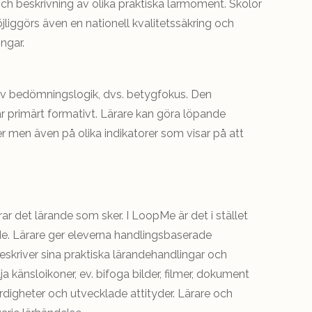
ch beskrivning av olika praktiska lärmoment. Skolor
iggörs även en nationell kvalitetssäkring och
ngar.
iv bedömningslogik, dvs. betygfokus. Den
primärt formativt. Lärare kan göra löpande
r men även på olika indikatorer som visar på att
ar det lärande som sker. I LoopMe är det i stället
de. Lärare ger eleverna handlingsbaserade
skriver sina praktiska lärandehandlingar och
ja känsloikoner, ev. bifoga bilder, filmer, dokument
rdigheter och utvecklade attityder. Lärare och