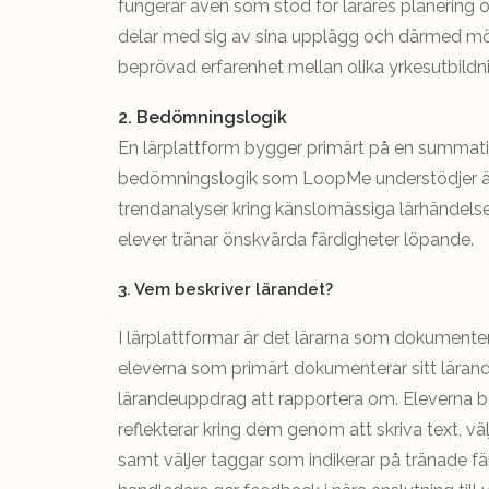
fungerar även som stöd för lärares planering o
delar med sig av sina upplägg och därmed möjl
beprövad erfarenhet mellan olika yrkesutbildni
2. Bedömningslogik
En lärplattform bygger primärt på en summat
bedömningslogik som LoopMe understödjer är 
trendanalyser kring känslomässiga lärhändelse
elever tränar önskvärda färdigheter löpande.
3. Vem beskriver lärandet?
I lärplattformar är det lärarna som dokumenter
eleverna som primärt dokumenterar sitt läran
lärandeuppdrag att rapportera om. Eleverna be
reflekterar kring dem genom att skriva text, väl
samt väljer taggar som indikerar på tränade fä