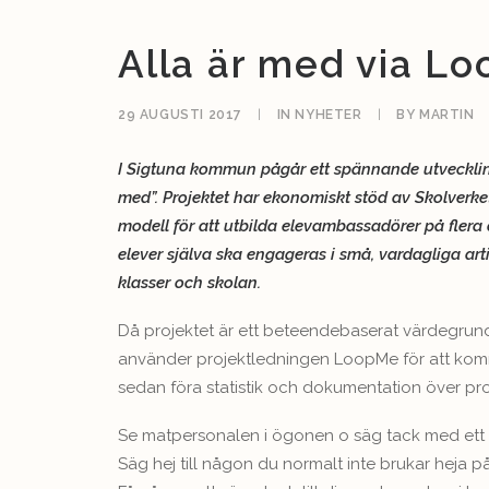
Alla är med via L
29 AUGUSTI 2017
|
IN
NYHETER
|
BY
MARTIN
I Sigtuna kommun pågår ett spännande utveckling
med”. Projektet har ekonomiskt stöd av Skolverket
modell för att utbilda elevambassadörer på flera 
elever själva ska engageras i små, vardagliga art
klasser och skolan.
Då projektet är ett beteendebaserat värdegru
använder projektledningen LoopMe för att ko
sedan föra statistik och dokumentation över pro
Se matpersonalen i ögonen o säg tack med ett
Säg hej till någon du normalt inte brukar heja på