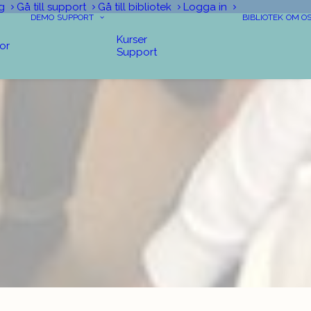
g
Gå till support
Gå till bibliotek
Logga in
DEMO
SUPPORT
BIBLIOTEK
OM O
Kurser
tor
Support