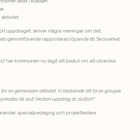
ridoren eller i klassen.
er.
ktivitet.
rt uppdraget, skriver några meningar om det,
ktets genomförande rapporteras löpande till Skolverket
2017 har kommunen nu tagit ett beslut om att utveckla
 för en gemensam aktivitet. Vi bestämde att ta en groupie.
lyckades till slut! Veckan uppdrag är slutfört!”
ourander, specialpedagog och projektledare