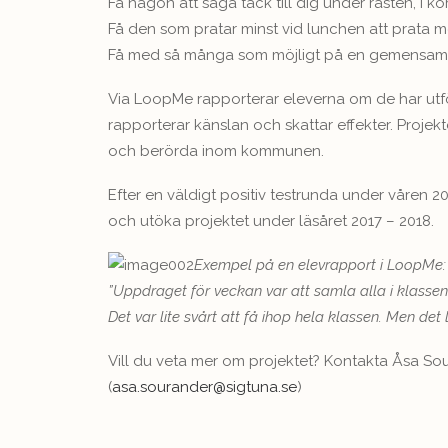
Få någon att säga tack till dig under rasten, i kor
Få den som pratar minst vid lunchen att prata m
Få med så många som möjligt på en gemensam a
Via LoopMe rapporterar eleverna om de har utfö
rapporterar känslan och skattar effekter. Proje
och berörda inom kommunen.
Efter en väldigt positiv testrunda under våren 
och utöka projektet under läsåret 2017 – 2018.
Exempel på en elevrapport i LoopMe:
”Uppdraget för veckan var att samla alla i klassen
Det var lite svårt att få ihop hela klassen. Men det 
Vill du veta mer om projektet? Kontakta Åsa S
(
asa.sourander@sigtuna.se
)