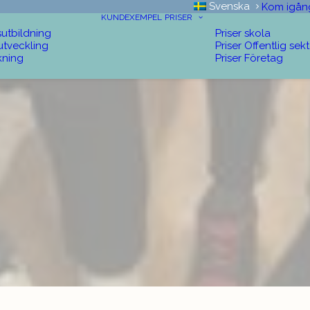
Svenska
Kom igån
KUNDEXEMPEL
PRISER
sutbildning
Priser skola
utveckling
Priser Offentlig sek
kning
Priser Företag